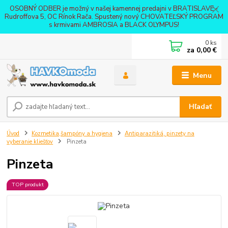
OSOBNÝ ODBER je možný v našej kamennej predajni v BRATISLAVE -
Rudroffova 5, OC Rínok Rača. Spustený nový CHOVATEĽSKÝ PROGRAM
s krmivami AMBROSIA a BLACK OLYMPUS!
0
ks
za
0,00 €
Menu
Hľadať
Úvod
Kozmetika,šampóny a hygiena
Antiparazitiká, pinzety na
vyberanie kliešťov
Pinzeta
Pinzeta
TOP produkt