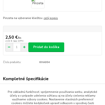
Pinzeta na vyberanie kliešťov.
celý popis
2,50 €
/
ks
2,03 €
bez DPH
Pridať do košíka
Číslo produktu:
KHA004
Kompletné špecifikácie
Pinzeta na vyberanie kliešťov.
Pre základnú funkčnosť, spríjemnenie používania webu, analytické
účely a v prípade udelenia súhlasu aj na účely cielenia reklamy
využívame súbory cookies. Nastavenie vlastných preferencií
cookies môžete kedykoľvek upraviť odkazom v spodnej časti
Tovar zaradený v kategóriách