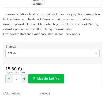
Zdravie žalúdka a hnačka Doplnkové krmivo pre psy . Na normalizáciu
funkcie tráviaceho traktu, odbúravanie toxínov, prevenciu hnačiek
rôzneho pôvodu. Jedna tableta obsahuje: extrakt z čučoriedok 240 mg,
extrakt z granátového jablka 160 mg Prídavné látky:
Hydrogenfosforečnan vápenatý, stearan hor...
celý popis
Gramáž
15,30 €
/
ks
12,44 €
bez DPH
Pridať do košíka
Číslo produktu:
VVD004