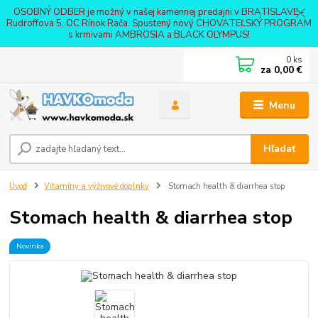
OSOBNÝ ODBER je možný v našej kamennej predajni v BRATISLAVE -
Rudroffova 5, OC Rínok Rača. Spustený nový CHOVATEĽSKÝ PROGRAM
s krmivami AMBROSIA a BLACK OLYMPUS!
0
ks
za
0,00 €
Menu
Hľadať
Úvod
Vitamíny a výživové doplnky
Stomach health & diarrhea stop
Stomach health & diarrhea stop
Novinka