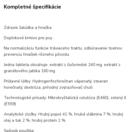
Kompletné špecifikácie
Zdravie žalúdka a hnačka
Doplnkové krmivo pre psy .
Na normalizáciu funkcie tráviaceho traktu, odbúravanie toxínov,
prevenciu hnačiek rôzneho pôvodu.
Jedna tableta obsahuje: extrakt z čučoriedok 240 mg, extrakt z
granátového jablka 160 mg
Prídavné látky: Hydrogenfosforečnan vápenatý, stearan
horečnatý, dextróza, prírodný zvýrazňovač chuti
Technologické prísady: Mikrokryštalická celulóza (E460), zelený íl
(E559)
Analytické zložky: Hrubý popol 41 %, hrubá vláknina 7 %, hrubý
olej a tuk 2 %, hrubý proteín 1 %.
Spôsob použitia: