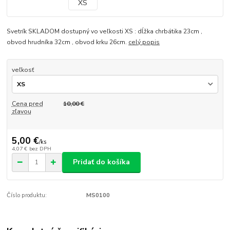
Svetrík SKLADOM dostupný vo veľkosti XS : dĺžka chrbátika 23cm ,
obvod hrudníka 32cm , obvod krku 26cm.
celý popis
veľkosť
Cena pred
10,00 €
zľavou
5,00 €
/
ks
4,07 €
bez DPH
Pridať do košíka
Číslo produktu:
MS0100