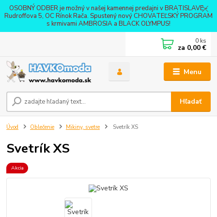
OSOBNÝ ODBER je možný v našej kamennej predajni v BRATISLAVE -
Rudroffova 5, OC Rínok Rača. Spustený nový CHOVATEĽSKÝ PROGRAM
s krmivami AMBROSIA a BLACK OLYMPUS!
0
ks
za
0,00 €
Menu
Hľadať
Úvod
Oblečenie
Mikiny, svetre
Svetrík XS
Svetrík XS
Akcia