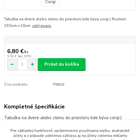
Tabuľka na dvere alebo stenu do priestoru kde býva corgi:) Rozmer:
19,5cm x 10cm.
celý popis
6,80 €
/
ks
5,53 €
bez DPH
Pridať do košíka
Číslo produktu:
TN010
Kompletné špecifikácie
Tabuľka na dvere alebo stenu do priestoru kde býva corgi:)
Rozmer: 19,5cm x 10cm.
Pre základnú funkčnosť, spríjemnenie používania webu, analytické
účely a v prípade udelenia súhlasu aj na účely cielenia reklamy