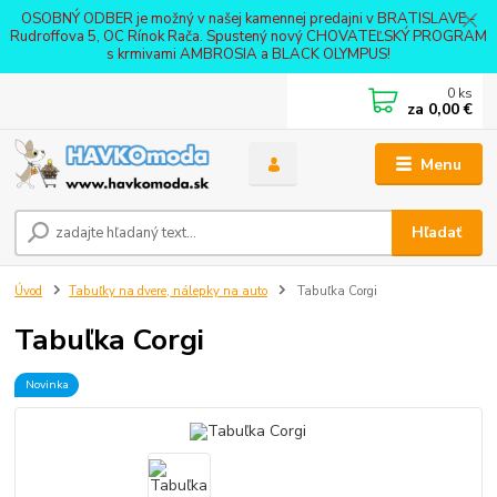
OSOBNÝ ODBER je možný v našej kamennej predajni v BRATISLAVE -
Rudroffova 5, OC Rínok Rača. Spustený nový CHOVATEĽSKÝ PROGRAM
s krmivami AMBROSIA a BLACK OLYMPUS!
0
ks
za
0,00 €
Menu
Hľadať
Úvod
Tabuľky na dvere, nálepky na auto
Tabuľka Corgi
Tabuľka Corgi
Novinka