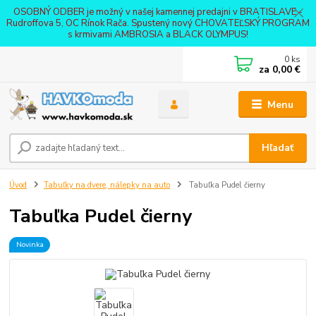
OSOBNÝ ODBER je možný v našej kamennej predajni v BRATISLAVE -
Rudroffova 5, OC Rínok Rača. Spustený nový CHOVATEĽSKÝ PROGRAM
s krmivami AMBROSIA a BLACK OLYMPUS!
0
ks
za
0,00 €
Menu
Hľadať
Úvod
Tabuľky na dvere, nálepky na auto
Tabuľka Pudel čierny
Tabuľka Pudel čierny
Novinka