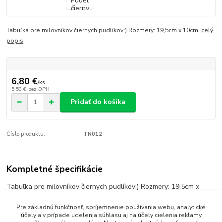
Tabuľka pre milovníkov čiernych pudlíkov:) Rozmery: 19,5cm x 10cm.
celý
popis
6,80 €
/
ks
5,53 €
bez DPH
Pridať do košíka
Číslo produktu:
TN012
Kompletné špecifikácie
Tabuľka pre milovníkov čiernych pudlíkov:) Rozmery: 19,5cm x
10cm.
Pre základnú funkčnosť, spríjemnenie používania webu, analytické
účely a v prípade udelenia súhlasu aj na účely cielenia reklamy