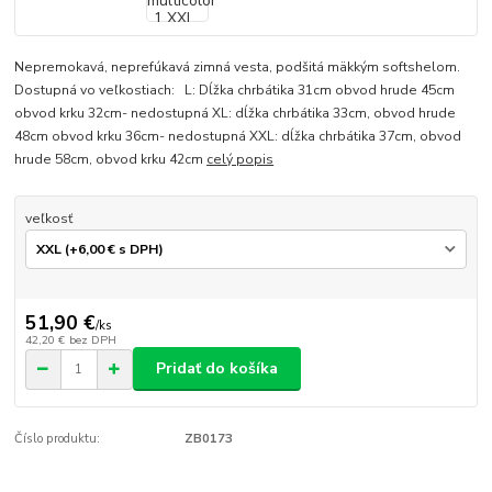
Nepremokavá, neprefúkavá zimná vesta, podšitá mäkkým softshelom.
Dostupná vo veľkostiach: L: Dĺžka chrbátika 31cm obvod hrude 45cm
obvod krku 32cm- nedostupná XL: dĺžka chrbátika 33cm, obvod hrude
48cm obvod krku 36cm- nedostupná XXL: dĺžka chrbátika 37cm, obvod
hrude 58cm, obvod krku 42cm
celý popis
veľkosť
51,90 €
/
ks
42,20 €
bez DPH
Pridať do košíka
Číslo produktu:
ZB0173