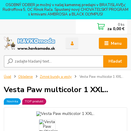
OSOBNÝ ODBER je možný v našej kamennej predajni v BRATISLAVE -
Rudroffova 5, OC Rínok Rača. Spustený nový CHOVATEĽSKÝ PROGRAM
s krmivami AMBROSIA a BLACK OLYMPUS!
0
ks
za
0,00 €
Menu
Hľadať
Úvod
Oblečenie
Zimné bundy a vesty
Vesta Paw multicolor 1 XXL..
Vesta Paw multicolor 1 XXL..
Novinka
TOP produkt