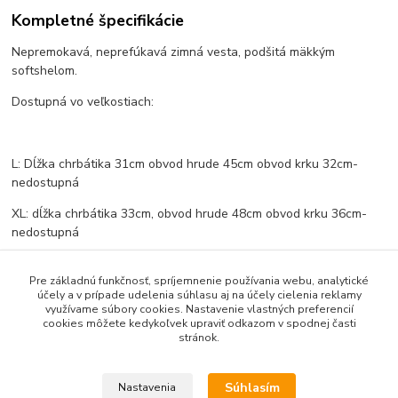
Kompletné špecifikácie
Nepremokavá, neprefúkavá zimná vesta, podšitá mäkkým
softshelom.
Dostupná vo veľkostiach:
L: Dĺžka chrbátika 31cm obvod hrude 45cm obvod krku 32cm-
nedostupná
XL: dĺžka chrbátika 33cm, obvod hrude 48cm obvod krku 36cm-
nedostupná
XXL: dĺžka chrbátika 37cm, obvod hrude 58cm, obvod krku 42cm
Pre základnú funkčnosť, spríjemnenie používania webu, analytické
účely a v prípade udelenia súhlasu aj na účely cielenia reklamy
využívame súbory cookies. Nastavenie vlastných preferencií
cookies môžete kedykoľvek upraviť odkazom v spodnej časti
Tovar zaradený v kategóriách
stránok.
Zimné bundy a vesty
Súhlasím
Nastavenia