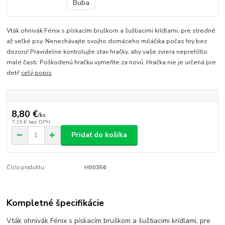
Vták ohnivák Fénix s pískacím bruškom a šuštiacimi krídlami, pre stredné
až veľké psy. Nenechávajte svojho domáceho miláčika počas hry bez
dozoru! Pravidelne kontrolujte stav hračky, aby vaše zviera neprehltlo
malé časti. Poškodenú hračku vymeňte za novú. Hračka nie je určená pre
deti!
celý popis
8,80 €
/
ks
7,15 €
bez DPH
Pridať do košíka
Číslo produktu:
H00356
Kompletné špecifikácie
Vták ohnivák Fénix s pískacím bruškom a šuštiacimi krídlami, pre