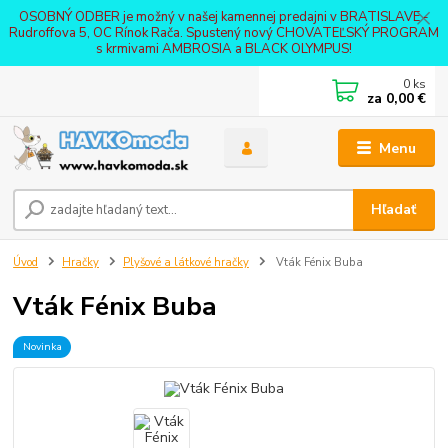
OSOBNÝ ODBER je možný v našej kamennej predajni v BRATISLAVE -
Rudroffova 5, OC Rínok Rača. Spustený nový CHOVATEĽSKÝ PROGRAM
s krmivami AMBROSIA a BLACK OLYMPUS!
0
ks
za
0,00 €
Menu
Hľadať
Úvod
Hračky
Plyšové a látkové hračky
Vták Fénix Buba
Vták Fénix Buba
Novinka