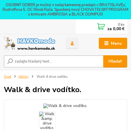
OSOBNÝ ODBER je možný v našej kamennej predajni v BRATISLAVE -
Rudroffova 5, OC Rínok Rača. Spustený nový CHOVATEĽSKÝ PROGRAM
s krmivami AMBROSIA a BLACK OLYMPUS!
0
ks
za
0,00 €
Menu
Hľadať
Úvod
Vôdzky
Walk & drive vodítko.
Walk & drive vodítko.