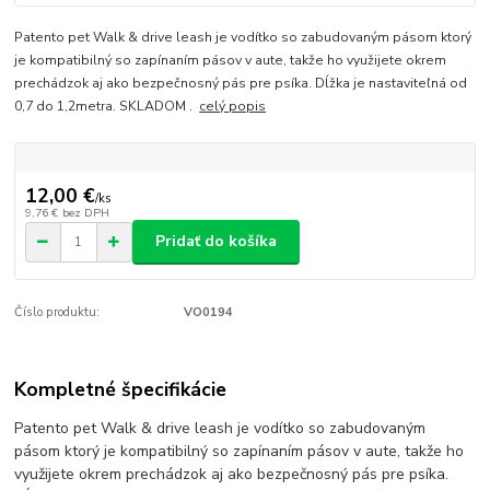
Patento pet Walk & drive leash je vodítko so zabudovaným pásom ktorý
je kompatibilný so zapínaním pásov v aute, takže ho využijete okrem
prechádzok aj ako bezpečnosný pás pre psíka. Dĺžka je nastaviteľná od
0,7 do 1,2metra. SKLADOM .
celý popis
12,00 €
/
ks
9,76 €
bez DPH
Pridať do košíka
Číslo produktu:
VO0194
Kompletné špecifikácie
Patento pet Walk & drive leash je vodítko so zabudovaným
pásom ktorý je kompatibilný so zapínaním pásov v aute, takže ho
využijete okrem prechádzok aj ako bezpečnosný pás pre psíka.