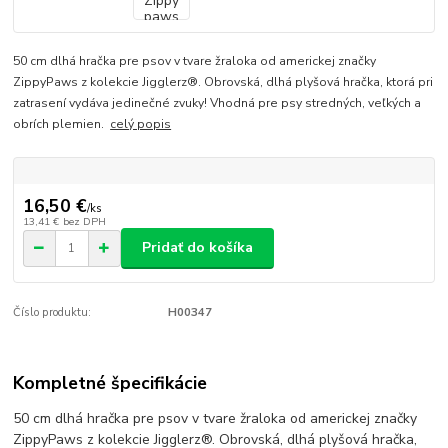
50 cm dlhá hračka pre psov v tvare žraloka od americkej značky
ZippyPaws z kolekcie Jigglerz®. Obrovská, dlhá plyšová hračka, ktorá pri
zatrasení vydáva jedinečné zvuky! Vhodná pre psy stredných, veľkých a
obrích plemien.
celý popis
16,50 €
/
ks
13,41 €
bez DPH
Pridať do košíka
Číslo produktu:
H00347
Kompletné špecifikácie
50 cm dlhá hračka pre psov v tvare žraloka od americkej značky
ZippyPaws z kolekcie Jigglerz®. Obrovská, dlhá plyšová hračka,