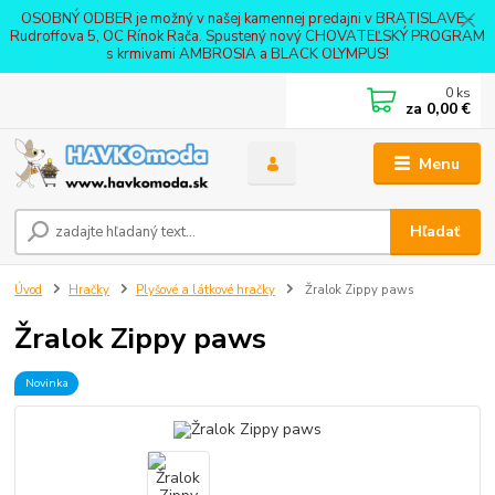
OSOBNÝ ODBER je možný v našej kamennej predajni v BRATISLAVE -
Rudroffova 5, OC Rínok Rača. Spustený nový CHOVATEĽSKÝ PROGRAM
s krmivami AMBROSIA a BLACK OLYMPUS!
0
ks
za
0,00 €
Menu
Hľadať
Úvod
Hračky
Plyšové a látkové hračky
Žralok Zippy paws
Žralok Zippy paws
Novinka